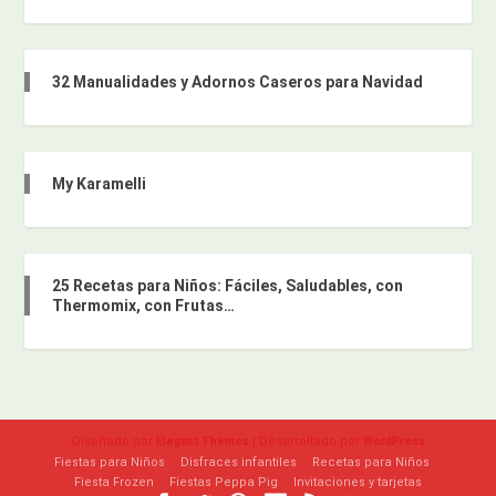
32 Manualidades y Adornos Caseros para Navidad
My Karamelli
25 Recetas para Niños: Fáciles, Saludables, con
Thermomix, con Frutas…
Diseñado por
| Desarrollado por
Elegant Themes
WordPress
Fiestas para Niños
Disfraces infantiles
Recetas para Niños
Fiesta Frozen
Fiestas Peppa Pig
Invitaciones y tarjetas