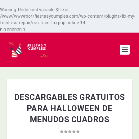
Warning
: Undefined variable $file in
/www/wwwroot/fiestasycumples.com/wp-content/plugins/fix-my-
feed-rss-repair/rss-feed-fixr.php
on line
14
n
n
n
n
n
n
n
n
n
DESCARGABLES GRATUITOS
PARA HALLOWEEN DE
MENUDOS CUADROS