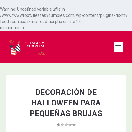
Warning
: Undefined variable $file in
/www/wwwroot/fiestasycumples.com/wp-content/plugins/fix-my-
feed-rss-repair/rss-feed-fixr.php
on line
14
n
n
n
n
n
n
n
n
n
DECORACIÓN DE
HALLOWEEN PARA
PEQUEÑAS BRUJAS