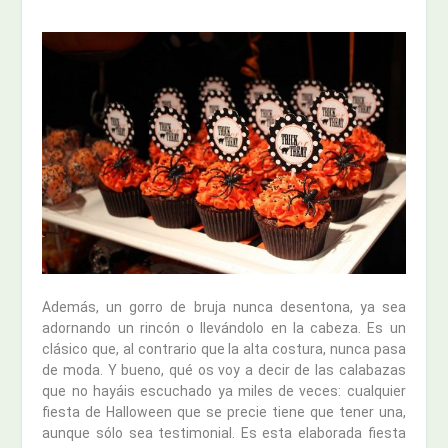
Además, un gorro de bruja nunca desentona, ya sea
adornando un rincón o llevándolo en la cabeza. Es un
clásico que, al contrario que la alta costura, nunca pasa
de moda. Y bueno, qué os voy a decir de las calabazas
que no hayáis escuchado ya miles de veces: cualquier
fiesta de Halloween que se precie tiene que tener una,
aunque sólo sea testimonial. Es esta elaborada fiesta