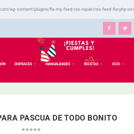
m/wp-content/plugins/fix-my-feed-rss-repair/rss-feed-fixr.php
on 
IÓN
DISFRACES
MANUALIDADES
RECETAS
OCIO
PARA PASCUA DE TODO BONITO