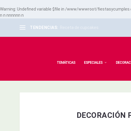
Warning
: Undefined variable $file in
/www/wwwroot/fiestasycumples.co
n
n
n
n
n
n
n
n
n
TENDENCIAS:
Receta de cupcakes
TEMÁTICAS
ESPECIALES
DECORAC
DECORACIÓN 