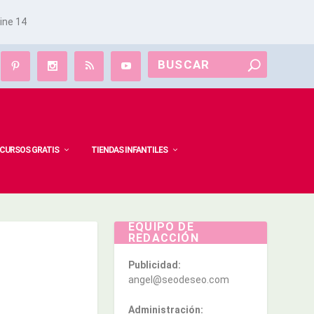
line
14
CURSOS GRATIS
TIENDAS INFANTILES
EQUIPO DE
REDACCIÓN
Publicidad:
angel@seodeseo.com
Administración: