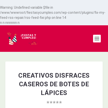
Warning
: Undefined variable $file in
/www/wwwroot/fiestasycumples.com/wp-content/plugins/fix-my-
feed-rss-repair/rss-feed-fixr.php
on line
14
n
n
n
n
n
n
n
n
n
CREATIVOS DISFRACES
CASEROS DE BOTES DE
LÁPICES