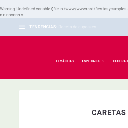
Warning
: Undefined variable $file in
/www/wwwroot/fiestasycumples.co
n
n
n
n
n
n
n
n
n
TENDENCIAS:
Receta de cupcakes
TEMÁTICAS
ESPECIALES
DECORAC
CARETAS