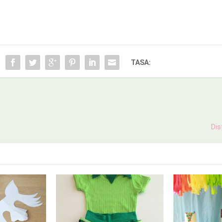
TASA:
Dis