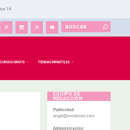
line
14
CURSOS GRATIS
TIENDAS INFANTILES
EQUIPO DE
REDACCIÓN
Publicidad:
angel@seodeseo.com
Administración: