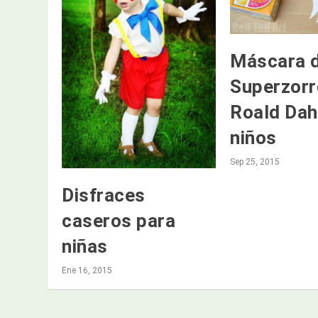
Máscara d
Superzorr
Roald Dah
niños
Sep 25, 2015
Disfraces
caseros para
niñas
Ene 16, 2015