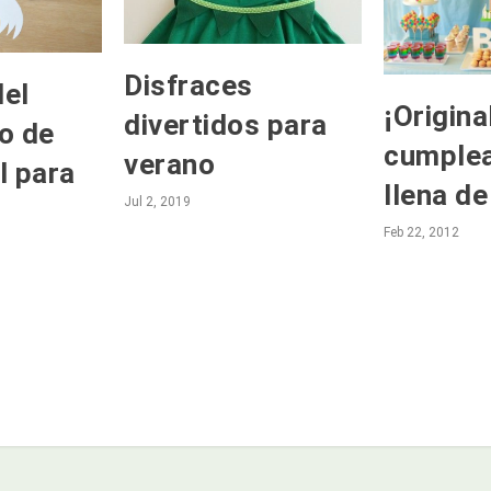
Disfraces
el
¡Origina
divertidos para
o de
cumplea
verano
l para
llena de
Jul 2, 2019
Feb 22, 2012