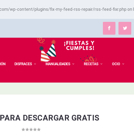
m/wp-content/plugins/fix-my-feed-rss-repair/rss-feed-fixr.php
on 
IÓN
DISFRACES
MANUALIDADES
RECETAS
OCIO
 PARA DESCARGAR GRATIS