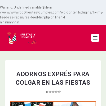
Warning
: Undefined variable $file in
/www/wwwroot/fiestasycumples.com/wp-content/plugins/fix-my-
feed-rss-repair/rss-feed-fixr.php
on line
14
n
n
n
n
n
n
n
n
n
ADORNOS EXPRÉS PARA
COLGAR EN LAS FIESTAS