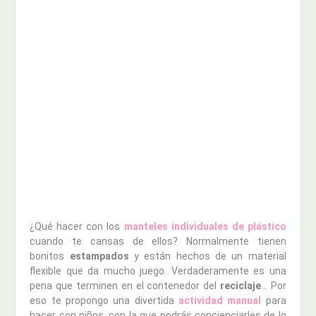
¿Qué hacer con los
manteles individuales de plástico
cuando te cansas de ellos? Normalmente tienen
bonitos
estampados
y están hechos de un material
flexible que da mucho juego. Verdaderamente es una
pena que terminen en el contenedor del
reciclaje
… Por
eso te propongo una divertida
actividad manual
para
hacer con niños, con la que podrás concienciarles de lo