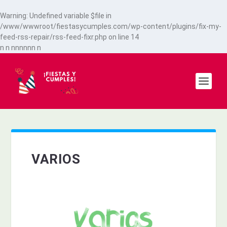
Warning
: Undefined variable $file in
/www/wwwroot/fiestasycumples.com/wp-content/plugins/fix-my-
feed-rss-repair/rss-feed-fixr.php
on line
14
n
n
n
n
n
n
n
n
n
VARIOS