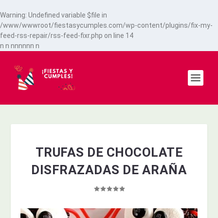
Warning
: Undefined variable $file in
/www/wwwroot/fiestasycumples.com/wp-content/plugins/fix-my-
feed-rss-repair/rss-feed-fixr.php
on line
14
n
n
n
n
n
n
n
n
n
TRUFAS DE CHOCOLATE
DISFRAZADAS DE ARAÑA