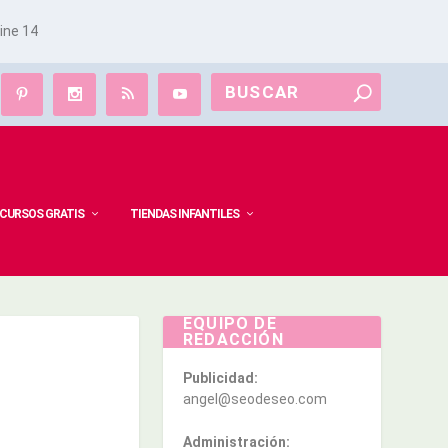
line
14
CURSOS GRATIS
TIENDAS INFANTILES
EQUIPO DE
REDACCIÓN
Publicidad:
angel@seodeseo.com
Administración: