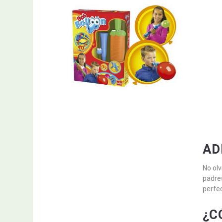
AD
No olv
padres
perfec
¿C