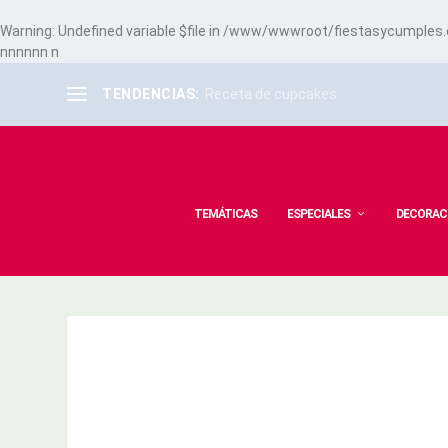
Warning
: Undefined variable $file in
/www/wwwroot/fiestasycumples.co
n
n
n
n
n
n
n
TENDENCIAS:
Receta de cupcakes
TEMÁTICAS
ESPECIALES
DECORAC