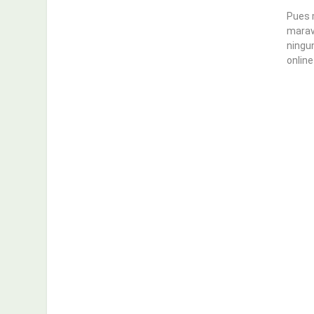
Pues m
maravi
ningun
online