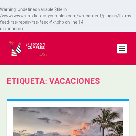
Warning
: Undefined variable $file in
/www/wwwroot/fiestasycumples.com/wp-content/plugins/fix-my-
feed-rss-repair/rss-feed-fixr.php
on line
14
n
n
n
n
n
n
n
n
n
ETIQUETA:
VACACIONES