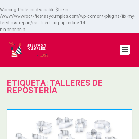
Warning
: Undefined variable $file in
/www/wwwroot/fiestasycumples.com/wp-content/plugins/fix-my-
feed-rss-repair/rss-feed-fixr.php
on line
14
n
n
n
n
n
n
n
n
n
ETIQUETA:
TALLERES DE
REPOSTERÍA