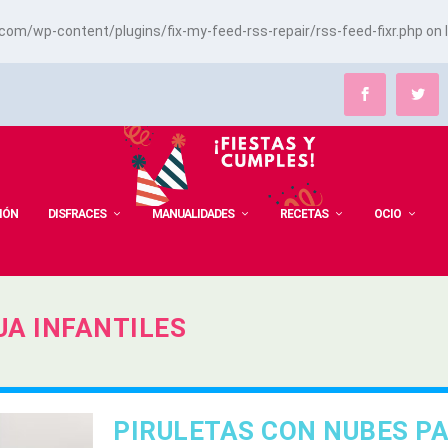
m/wp-content/plugins/fix-my-feed-rss-repair/rss-feed-fixr.php
on 
IÓN
DISFRACES
MANUALIDADES
RECETAS
OCIO
UA INFANTILES
PIRULETAS CON NUBES P