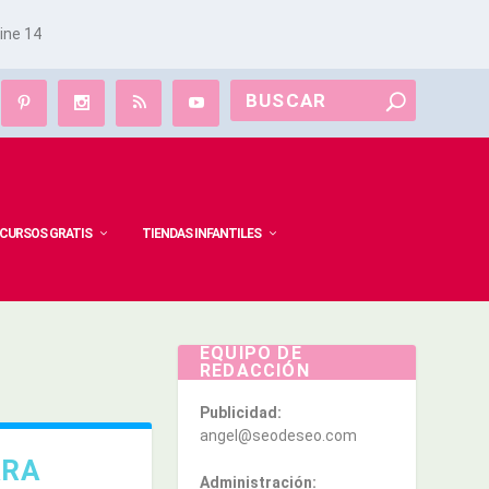
line
14
CURSOS GRATIS
TIENDAS INFANTILES
EQUIPO DE
REDACCIÓN
Publicidad:
angel@seodeseo.com
ARA
Administración: