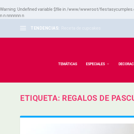
Warning
: Undefined variable $file in
/www/wwwroot/fiestasycumples.co
n
n
n
n
n
n
n
n
n
TENDENCIAS:
Receta de cupcakes
TEMÁTICAS
ESPECIALES
DECORAC
ETIQUETA:
REGALOS DE PASC