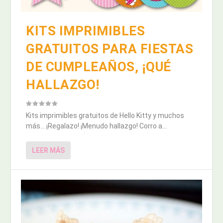
KITS IMPRIMIBLES
GRATUITOS PARA FIESTAS
DE CUMPLEAÑOS, ¡QUÉ
HALLAZGO!
Kits imprimibles gratuitos de Hello Kitty y muchos
más… ¡Regalazo! ¡Menudo hallazgo! Corro a...
LEER MÁS