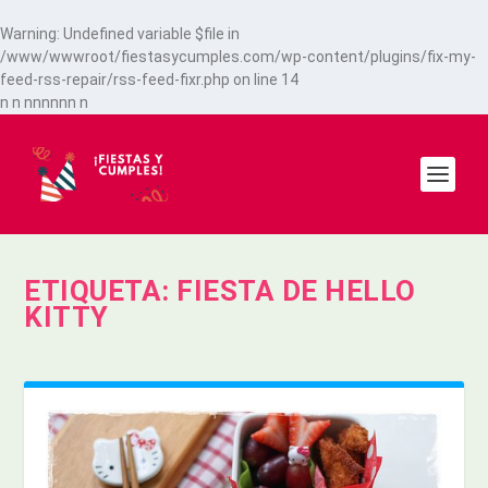
Warning
: Undefined variable $file in
/www/wwwroot/fiestasycumples.com/wp-content/plugins/fix-my-
feed-rss-repair/rss-feed-fixr.php
on line
14
n
n
n
n
n
n
n
n
n
ETIQUETA:
FIESTA DE HELLO
KITTY