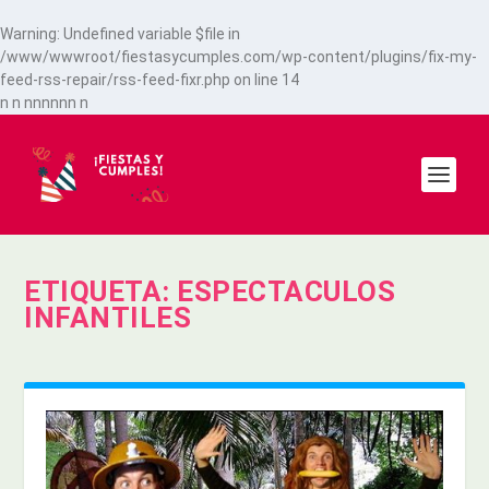
Warning
: Undefined variable $file in
/www/wwwroot/fiestasycumples.com/wp-content/plugins/fix-my-
feed-rss-repair/rss-feed-fixr.php
on line
14
n
n
n
n
n
n
n
n
n
ETIQUETA:
ESPECTACULOS
INFANTILES