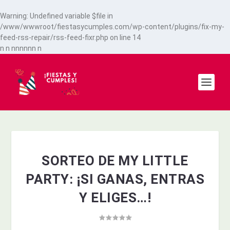
Warning
: Undefined variable $file in
/www/wwwroot/fiestasycumples.com/wp-content/plugins/fix-my-
feed-rss-repair/rss-feed-fixr.php
on line
14
n
n
n
n
n
n
n
n
n
SORTEO DE MY LITTLE
PARTY: ¡SI GANAS, ENTRAS
Y ELIGES…!