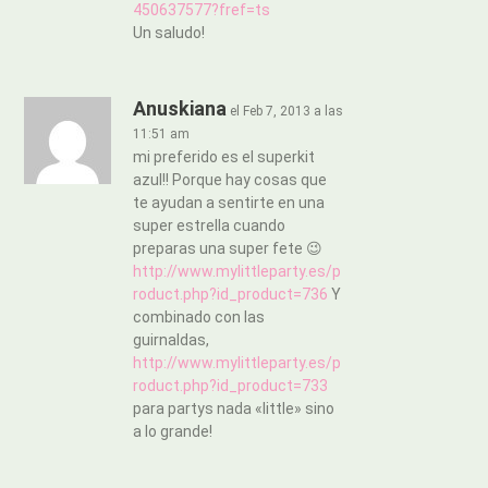
450637577?fref=ts
Un saludo!
Anuskiana
el Feb 7, 2013 a las
11:51 am
mi preferido es el superkit
azul!! Porque hay cosas que
te ayudan a sentirte en una
super estrella cuando
preparas una super fete 😉
http://www.mylittleparty.es/p
roduct.php?id_product=736
Y
combinado con las
guirnaldas,
http://www.mylittleparty.es/p
roduct.php?id_product=733
para partys nada «little» sino
a lo grande!