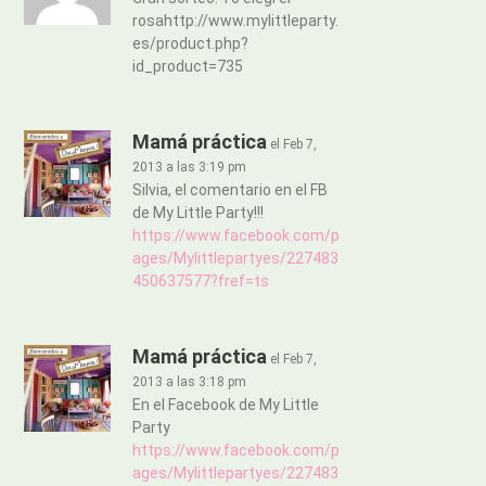
rosahttp://www.mylittleparty.
es/product.php?
id_product=735
Mamá práctica
el Feb 7,
2013 a las 3:19 pm
Silvia, el comentario en el FB
de My Little Party!!!
https://www.facebook.com/p
ages/Mylittlepartyes/227483
450637577?fref=ts
Mamá práctica
el Feb 7,
2013 a las 3:18 pm
En el Facebook de My Little
Party
https://www.facebook.com/p
ages/Mylittlepartyes/227483