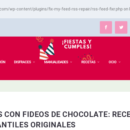
m/wp-content/plugins/fix-my-feed-rss-repair/rss-feed-fixr.php
on 
IÓN
DISFRACES
MANUALIDADES
RECETAS
OCIO
 CON FIDEOS DE CHOCOLATE: REC
ANTILES ORIGINALES