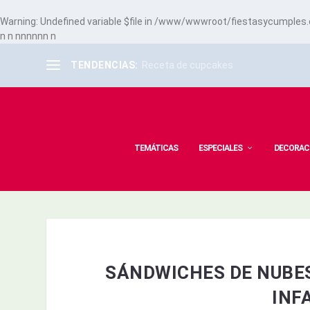
Warning
: Undefined variable $file in
/www/wwwroot/fiestasycumples.co
n
n
n
n
n
n
n
n
n
TENDENCIAS:
Receta de cupcakes
TEMÁTICAS
ESPECIALES
DECORAC
SÁNDWICHES DE NUBES
INF