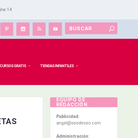
line
14
CURSOS GRATIS
TIENDAS INFANTILES
EQUIPO DE
REDACCIÓN
Publicidad:
ETAS
angel@seodeseo.com
Administración: