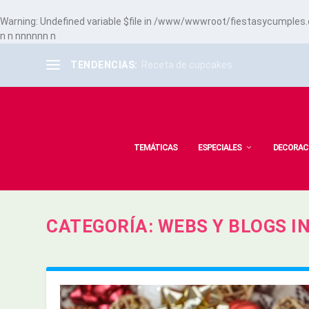
Warning
: Undefined variable $file in
/www/wwwroot/fiestasycumples.co
n
n
n
n
n
n
n
n
n
TENDENCIAS:
Receta de cupcakes
TEMÁTICAS
ESPECIALES
DECORAC
CATEGORÍA:
WEBS Y BLOGS I