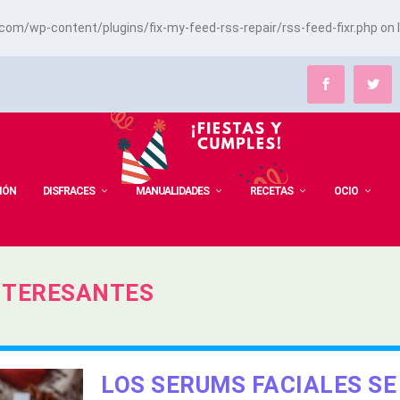
m/wp-content/plugins/fix-my-feed-rss-repair/rss-feed-fixr.php
on 
IÓN
DISFRACES
MANUALIDADES
RECETAS
OCIO
NTERESANTES
LOS SERUMS FACIALES SE