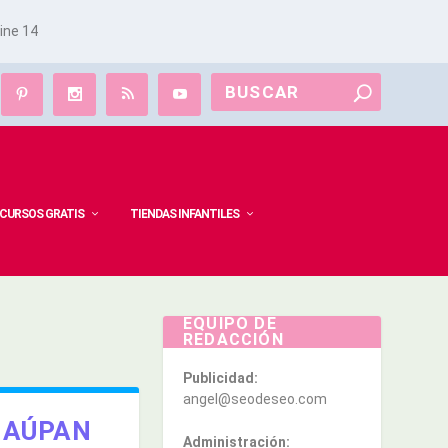
line
14
CURSOS GRATIS
TIENDAS INFANTILES
EQUIPO DE
REDACCIÓN
Publicidad:
angel@seodeseo.com
 AÚPAN
Administración: