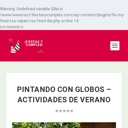
Warning
: Undefined variable $file in
/www/wwwroot/fiestasycumples.com/wp-content/plugins/fix-my-
feed-rss-repair/rss-feed-fixr.php
on line
14
n
n
n
n
n
n
n
n
n
PINTANDO CON GLOBOS –
ACTIVIDADES DE VERANO