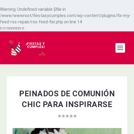
Warning
: Undefined variable $file in
/www/wwwroot/fiestasycumples.com/wp-content/plugins/fix-my-
feed-rss-repair/rss-feed-fixr.php
on line
14
n
n
n
n
n
n
n
n
n
PEINADOS DE COMUNIÓN
CHIC PARA INSPIRARSE