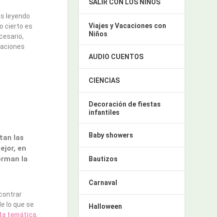
SALIR CON LOS NIÑOS
s leyendo
Viajes y Vacaciones con
o cierto es
Niños
cesario,
maciones
AUDIO CUENTOS
CIENCIAS
Decoración de fiestas
infantiles
Baby showers
tan las
ejor, en
orman la
Bautizos
Carnaval
contrar
e lo que se
Halloween
ta temática
.