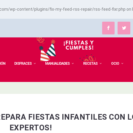
m/wp-content/plugins/fix-my-feed-rss-repair/rss-feed-fixr.php
on 
IÓN
DISFRACES
MANUALIDADES
RECETAS
OCIO
PREPARA FIESTAS INFANTILES CON 
EXPERTOS!