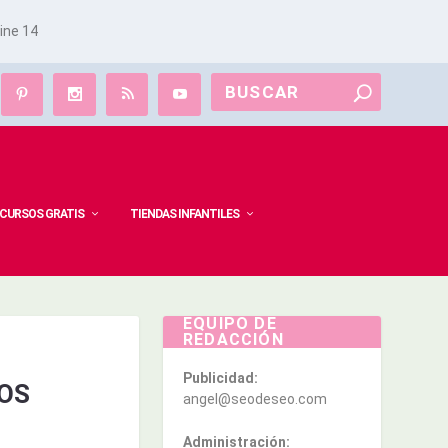
line
14
CURSOS GRATIS
TIENDAS INFANTILES
EQUIPO DE
REDACCIÓN
Publicidad:
LOS
angel@seodeseo.com
Administración: