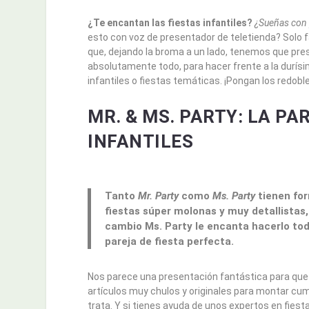
¿Te encantan las fiestas infantiles?
¿Sueñas con p
esto con voz de presentador de teletienda? Solo f
que, dejando la broma a un lado, tenemos que pr
absolutamente todo, para hacer frente a la durísi
infantiles o fiestas temáticas. ¡Pongan los redobl
MR. & MS. PARTY: LA PA
INFANTILES
Tanto
Mr. Party
como
Ms. Party
tienen for
fiestas súper molonas
y muy detallistas,
cambio
Ms. Party le encanta hacerlo tod
pareja de fiesta perfecta.
Nos parece una presentación fantástica para que c
artículos muy chulos y originales para montar cum
trata. Y si tienes ayuda de unos expertos en fies