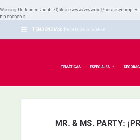
Warning
: Undefined variable $file in
/www/wwwroot/fiestasycumples.co
n
n
n
n
n
n
n
n
n
TENDENCIAS:
Receta de cupcakes
TEMÁTICAS
ESPECIALES
DECORAC
MR. & MS. PARTY: ¡