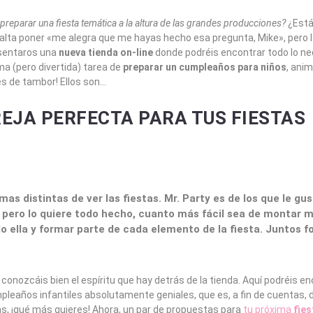
reparar una fiesta temática a la altura de las grandes producciones?
¿Está
alta poner «me alegra que me hayas hecho esa pregunta, Mike», pero l
esentaros una
nueva tienda on-line
donde podréis encontrar todo lo ne
ma (pero divertida) tarea de
preparar un cumpleaños para niños
, ani
es de tambor! Ellos son…
REJA PERFECTA PARA TUS FIESTAS
mas distintas de ver las fiestas.
Mr. Party es de los que le gus
 pero lo quiere todo hecho, cuanto más fácil sea de montar m
o ella
y formar parte de cada elemento de la fiesta. Juntos f
onozcáis bien el espíritu que hay detrás de la tienda. Aquí podréis en
pleaños infantiles absolutamente geniales, que es, a fin de cuentas, d
tas, ¡qué más quieres! Ahora, un par de propuestas para
tu próxima
fies