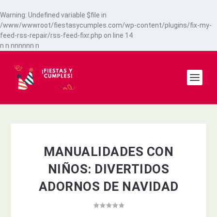
Warning
: Undefined variable $file in
/www/wwwroot/fiestasycumples.com/wp-content/plugins/fix-my-
feed-rss-repair/rss-feed-fixr.php
on line
14
n
n
n
n
n
n
n
n
n
MANUALIDADES CON
NIÑOS: DIVERTIDOS
ADORNOS DE NAVIDAD