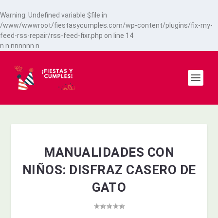
Warning
: Undefined variable $file in
/www/wwwroot/fiestasycumples.com/wp-content/plugins/fix-my-
feed-rss-repair/rss-feed-fixr.php
on line
14
n
n
n
n
n
n
n
n
n
MANUALIDADES CON
NIÑOS: DISFRAZ CASERO DE
GATO