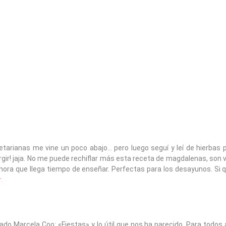
tarianas me vine un poco abajo… pero luego seguí y leí de hierbas 
rgir! jaja. No me puede rechiflar más esta receta de magdalenas, son
hora que llega tiempo de enseñar. Perfectas para los desayunos. Si q
.
ado Marcela Coo: «Fiestas» y lo útil que nos ha parecido. Para todos