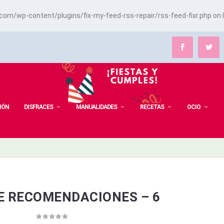
m/wp-content/plugins/fix-my-feed-rss-repair/rss-feed-fixr.php
on 
IÓN
DISFRACES
MANUALIDADES
RECETAS
OCIO
E RECOMENDACIONES – 6