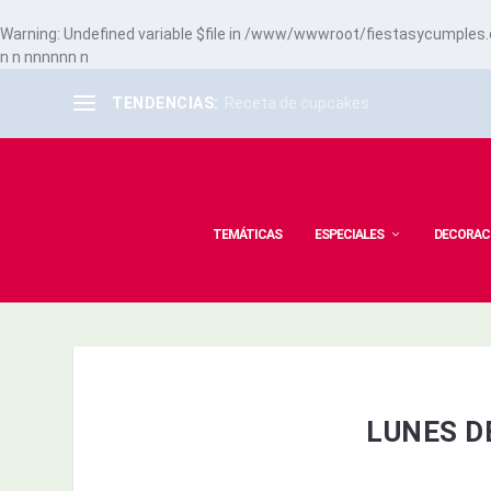
Warning
: Undefined variable $file in
/www/wwwroot/fiestasycumples.co
n
n
n
n
n
n
n
n
n
TENDENCIAS:
Receta de cupcakes
TEMÁTICAS
ESPECIALES
DECORAC
LUNES D