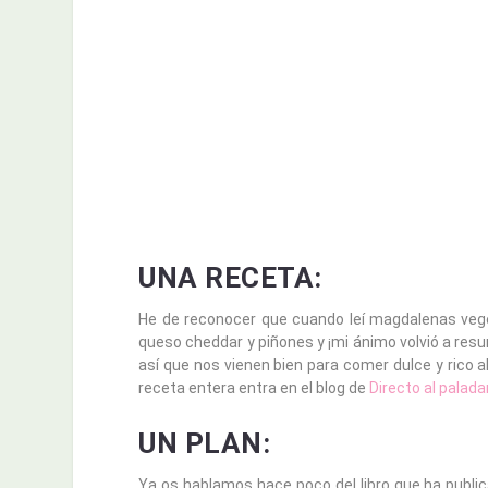
UNA RECETA:
He de reconocer que cuando leí magdalenas vege
queso cheddar y piñones y ¡mi ánimo volvió a resu
así que nos vienen bien para comer dulce y rico a
receta entera entra en el blog de
Directo al paladar
UN PLAN:
Ya os hablamos hace poco del libro que ha public