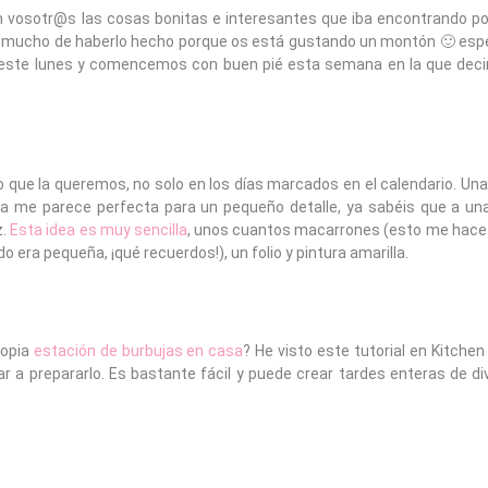
 vosotr@s las cosas bonitas e interesantes que iba encontrando por
gro mucho de haberlo hecho porque os está gustando un montón 🙂 esp
 este lunes y comencemos con buen pié esta semana en la que dec
 que la queremos, no solo en los días marcados en el calendario. Un
idea me parece perfecta para un pequeño detalle, ya sabéis que a u
z.
Esta idea es muy sencilla
, unos cuantos macarrones (esto me hace 
 era pequeña, ¡qué recuerdos!), un folio y pintura amarilla.
ropia
estación de burbujas en casa
? He visto este tutorial en Kitche
r a prepararlo. Es bastante fácil y puede crear tardes enteras de di