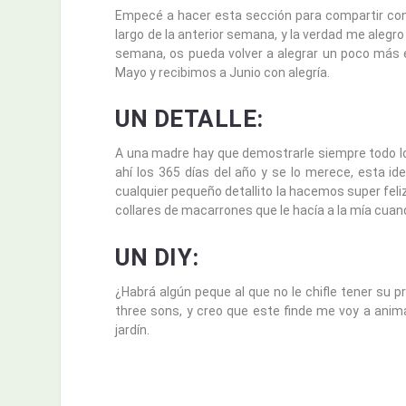
Empecé a hacer esta sección para compartir con
largo de la anterior semana, y la verdad me ale
semana, os pueda volver a alegrar un poco más
Mayo y recibimos a Junio con alegría.
UN DETALLE:
A una madre hay que demostrarle siempre todo lo
ahí los 365 días del año y se lo merece, esta 
cualquier pequeño detallito la hacemos super feli
collares de macarrones que le hacía a la mía cuando
UN DIY:
¿Habrá algún peque al que no le chifle tener su p
three sons, y creo que este finde me voy a anima
jardín.