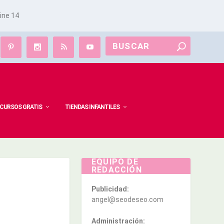
line
14
CURSOS GRATIS
TIENDAS INFANTILES
EQUIPO DE
REDACCIÓN
Publicidad:
angel@seodeseo.com
Administración: