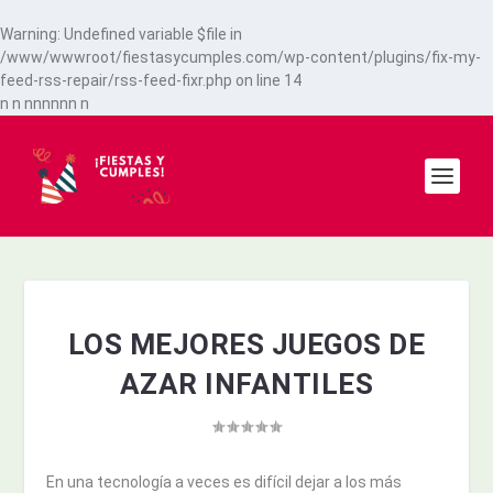
Warning
: Undefined variable $file in
/www/wwwroot/fiestasycumples.com/wp-content/plugins/fix-my-
feed-rss-repair/rss-feed-fixr.php
on line
14
n
n
n
n
n
n
n
n
n
LOS MEJORES JUEGOS DE
AZAR INFANTILES
En una tecnología a veces es difícil dejar a los más