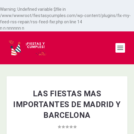
Warning
: Undefined variable $file in
/www/wwwroot/fiestasycumples.com/wp-content/plugins/fix-my-
feed-rss-repair/rss-feed-fixr.php
on line
14
n
n
n
n
n
n
n
n
n
LAS FIESTAS MAS
IMPORTANTES DE MADRID Y
BARCELONA