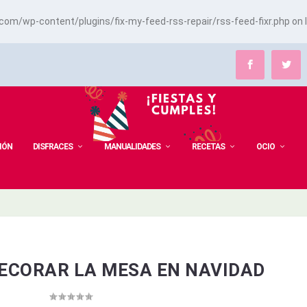
m/wp-content/plugins/fix-my-feed-rss-repair/rss-feed-fixr.php
on 
IÓN
DISFRACES
MANUALIDADES
RECETAS
OCIO
DECORAR LA MESA EN NAVIDAD