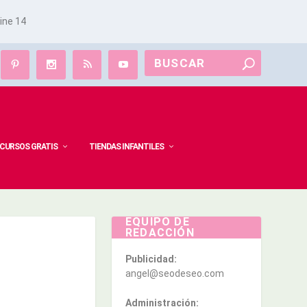
line
14
CURSOS GRATIS
TIENDAS INFANTILES
EQUIPO DE
REDACCIÓN
Publicidad:
angel@seodeseo.com
Administración: