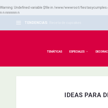
Warning
: Undefined variable $file in
/www/wwwroot/fiestasycumples.co
n
n
n
n
n
n
n
n
n
TENDENCIAS:
Receta de cupcakes
TEMÁTICAS
ESPECIALES
DECORAC
IDEAS PARA 