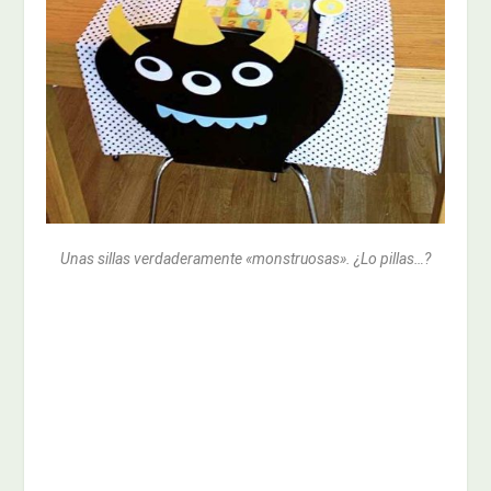
Unas sillas verdaderamente «monstruosas». ¿Lo pillas…?