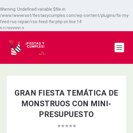
Warning
: Undefined variable $file in
/www/wwwroot/fiestasycumples.com/wp-content/plugins/fix-my-
feed-rss-repair/rss-feed-fixr.php
on line
14
n
n
n
n
n
n
n
n
n
GRAN FIESTA TEMÁTICA DE
MONSTRUOS CON MINI-
PRESUPUESTO