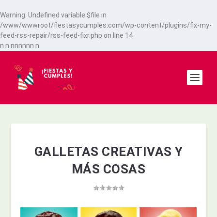
Warning
: Undefined variable $file in
/www/wwwroot/fiestasycumples.com/wp-content/plugins/fix-my-
feed-rss-repair/rss-feed-fixr.php
on line
14
n
n
n
n
n
n
n
n
n
GALLETAS CREATIVAS Y
MÁS COSAS