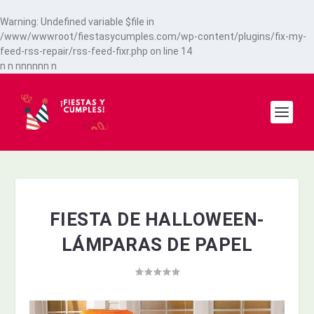
Warning
: Undefined variable $file in
/www/wwwroot/fiestasycumples.com/wp-content/plugins/fix-my-
feed-rss-repair/rss-feed-fixr.php
on line
14
n
n
n
n
n
n
n
n
n
FIESTA DE HALLOWEEN-
LÁMPARAS DE PAPEL