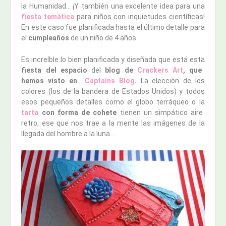
la Humanidad… ¡Y también una excelente idea para una
fiesta temática
para niños con inquietudes científicas!
En este caso fue planificada hasta el último detalle para
el
cumpleaños
de un niño de 4 años.
Es increíble lo bien planificada y diseñada que está esta
fiesta del espacio
del
blog de
Crackers Art
, que
hemos visto en
Captains Blog
.
La elección de los
colores (los de la bandera de Estados Unidos) y todos
esos pequeños detalles como el globo terráqueo o la
tarta
con forma de cohete
tienen un simpático aire
retro, ese que nos trae a la mente las imágenes de la
llegada del hombre a la luna…