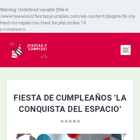
Warning
: Undefined variable $file in
/www/wwwroot/fiestasycumples.com/wp-content/plugins/fix-my-
feed-rss-repair/rss-feed-fixr.php
on line
14
n
n
n
n
n
n
n
n
n
FIESTA DE CUMPLEAÑOS ‘LA
CONQUISTA DEL ESPACIO’