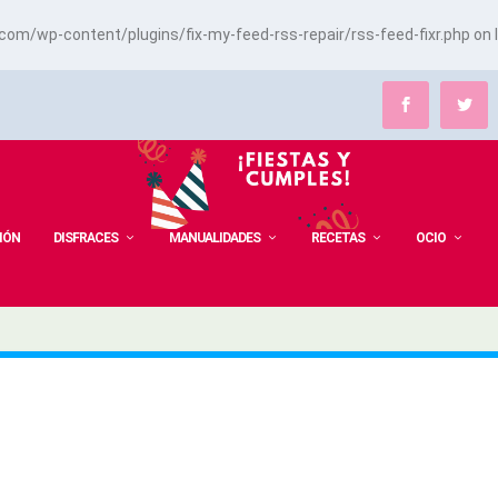
m/wp-content/plugins/fix-my-feed-rss-repair/rss-feed-fixr.php
on 
IÓN
DISFRACES
MANUALIDADES
RECETAS
OCIO