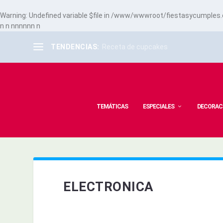
Warning
: Undefined variable $file in
/www/wwwroot/fiestasycumples.co
n
n
n
n
n
n
n
n
n
TENDENCIAS:
Receta de cupcakes
TEMÁTICAS
ESPECIALES
DECORAC
ELECTRONICA