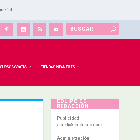
line
14
CURSOS GRATIS
TIENDAS INFANTILES
EQUIPO DE
REDACCIÓN
Publicidad:
angel@seodeseo.com
Administración: