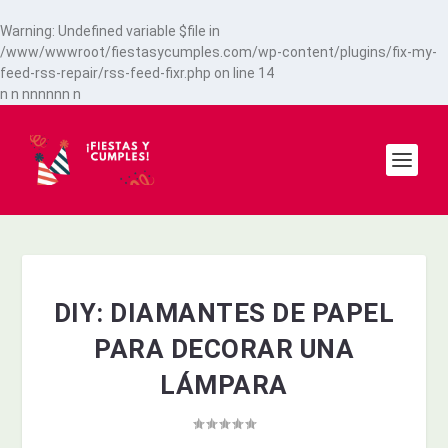
Warning
: Undefined variable $file in
/www/wwwroot/fiestasycumples.com/wp-content/plugins/fix-my-
feed-rss-repair/rss-feed-fixr.php
on line
14
n
n
n
n
n
n
n
n
n
DIY: DIAMANTES DE PAPEL
PARA DECORAR UNA
LÁMPARA