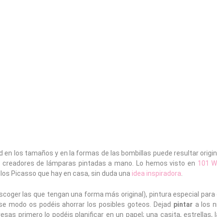
 en los tamaños y en la formas de las bombillas puede resultar origi
n creadores de lámparas pintadas a mano. Lo hemos visto en
101 W
 los Picasso que hay en casa, sin duda una
idea inspiradora
.
coger las que tengan una forma más original), pintura especial para 
 ese modo os podéis ahorrar los posibles goteos. Dejad
pintar
a los n
sas primero lo podéis planificar en un papel; una casita, estrellas,