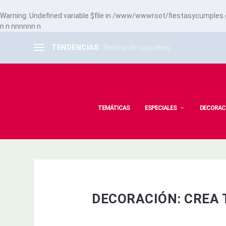
Warning
: Undefined variable $file in
/www/wwwroot/fiestasycumples.co
n
n
n
n
n
n
n
n
n
TENDENCIAS:
Receta de cupcakes
TEMÁTICAS
ESPECIALES
DECORAC
DECORACIÓN: CREA