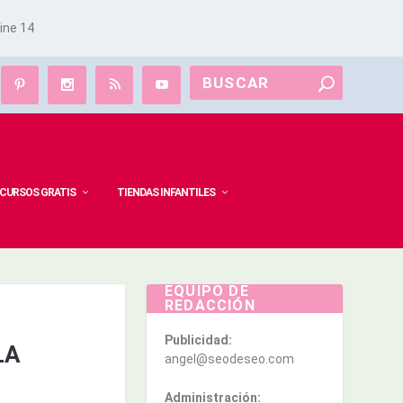
line
14
CURSOS GRATIS
TIENDAS INFANTILES
EQUIPO DE
REDACCIÓN
Publicidad:
LA
angel@seodeseo.com
Administración: