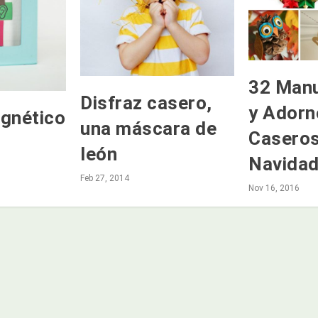
32 Manu
Disfraz casero,
y Adorn
gnético
una máscara de
Caseros
león
Navida
Feb 27, 2014
Nov 16, 2016