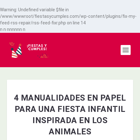
Warning
: Undefined variable $file in
/www/wwwroot/fiestasycumples.com/wp-content/plugins/fix-my-
feed-rss-repair/rss-feed-fixr.php
on line
14
n
n
n
n
n
n
n
n
n
4 MANUALIDADES EN PAPEL
PARA UNA FIESTA INFANTIL
INSPIRADA EN LOS
ANIMALES