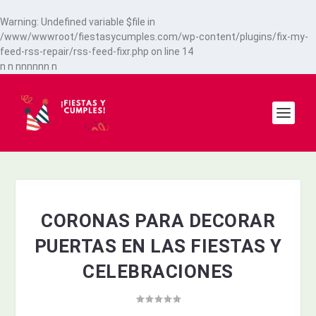
Warning
: Undefined variable $file in
/www/wwwroot/fiestasycumples.com/wp-content/plugins/fix-my-
feed-rss-repair/rss-feed-fixr.php
on line
14
n
n
n
n
n
n
n
n
n
CORONAS PARA DECORAR
PUERTAS EN LAS FIESTAS Y
CELEBRACIONES