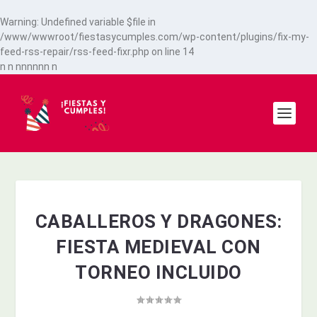
Warning
: Undefined variable $file in
/www/wwwroot/fiestasycumples.com/wp-content/plugins/fix-my-
feed-rss-repair/rss-feed-fixr.php
on line
14
n
n
n
n
n
n
n
n
n
CABALLEROS Y DRAGONES:
FIESTA MEDIEVAL CON
TORNEO INCLUIDO