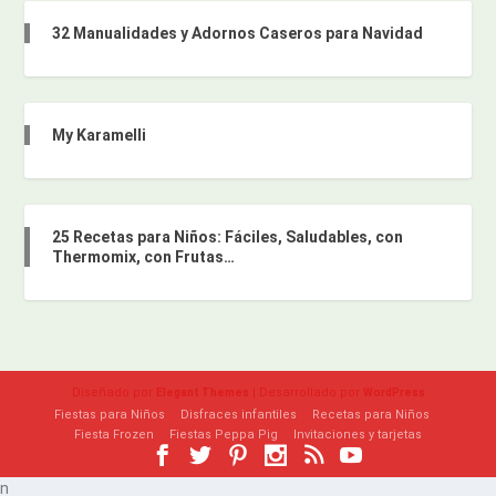
32 Manualidades y Adornos Caseros para Navidad
My Karamelli
25 Recetas para Niños: Fáciles, Saludables, con
Thermomix, con Frutas…
Diseñado por
| Desarrollado por
Elegant Themes
WordPress
Fiestas para Niños
Disfraces infantiles
Recetas para Niños
Fiesta Frozen
Fiestas Peppa Pig
Invitaciones y tarjetas
n