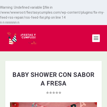
Warning
: Undefined variable $file in
/www/wwwroot/fiestasycumples.com/wp-content/plugins/fix-my-
feed-rss-repair/rss-feed-fixr.php
on line
14
n
n
n
n
n
n
n
n
n
BABY SHOWER CON SABOR
A FRESA