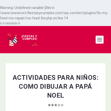
Warning
: Undefined variable $file in
/www/wwwroot/fiestasycumples.com/wp-content/plugins/fix-my-
feed-rss-repair/rss-feed-fixr.php
on line
14
n
n
n
n
n
n
n
n
n
ACTIVIDADES PARA NIÑOS:
COMO DIBUJAR A PAPÁ
NOEL