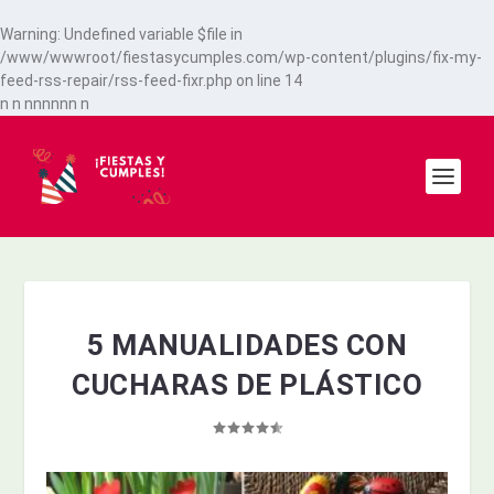
Warning
: Undefined variable $file in
/www/wwwroot/fiestasycumples.com/wp-content/plugins/fix-my-
feed-rss-repair/rss-feed-fixr.php
on line
14
n
n
n
n
n
n
n
n
n
5 MANUALIDADES CON
CUCHARAS DE PLÁSTICO