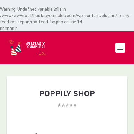
Warning
: Undefined variable $file in
/www/wwwroot/fiestasycumples.com/wp-content/plugins/fix-my-
feed-rss-repair/rss-feed-fixr.php
on line
14
n
n
n
n
n
n
n
POPPILY SHOP