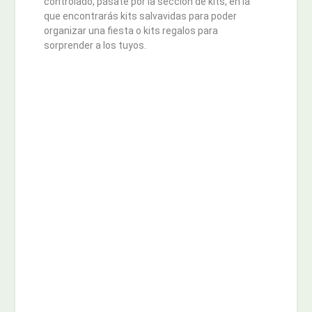
controlado, pásate por la sección de kits, en la
que encontrarás kits salvavidas para poder
organizar una fiesta o kits regalos para
sorprender a los tuyos.